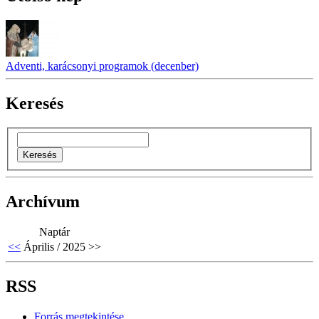
Adventi, karácsonyi programok (decenber)
Keresés
Archívum
Naptár
<<
Április / 2025
>>
RSS
Forrás megtekintése