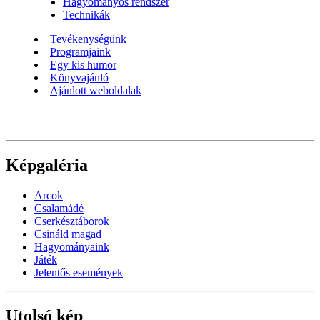
Hagyományos rendszer
Technikák
Tevékenységünk
Programjaink
Egy kis humor
Könyvajánló
Ajánlott weboldalak
Képgaléria
Arcok
Csalamádé
Cserkésztáborok
Csináld magad
Hagyományaink
Játék
Jelentős események
Utolsó kép