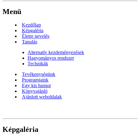
Menü
Kezdőlap
Képgaléria
Életre nevelés
Tanulás
Alternatív kezdeményezések
Hagyományos rendszer
Technikák
Tevékenységünk
Programjaink
Egy kis humor
Könyvajánló
Ajánlott weboldalak
Képgaléria