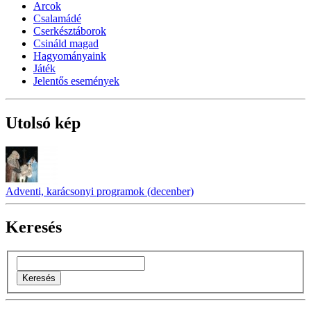
Arcok
Csalamádé
Cserkésztáborok
Csináld magad
Hagyományaink
Játék
Jelentős események
Utolsó kép
Adventi, karácsonyi programok (decenber)
Keresés