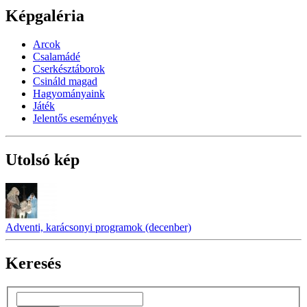
Képgaléria
Arcok
Csalamádé
Cserkésztáborok
Csináld magad
Hagyományaink
Játék
Jelentős események
Utolsó kép
Adventi, karácsonyi programok (decenber)
Keresés