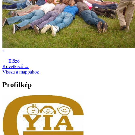
»
← Előző
Következő →
Vissza a mappához
Profilkép