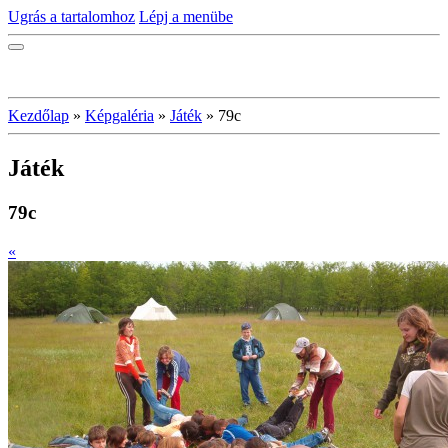
Ugrás a tartalomhoz
Lépj a menübe
Kezdőlap
»
Képgaléria
»
Játék
»
79c
Játék
79c
«