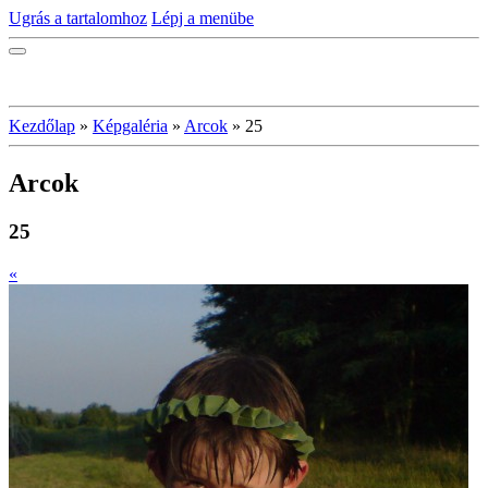
Ugrás a tartalomhoz
Lépj a menübe
Kezdőlap
»
Képgaléria
»
Arcok
»
25
Arcok
25
«