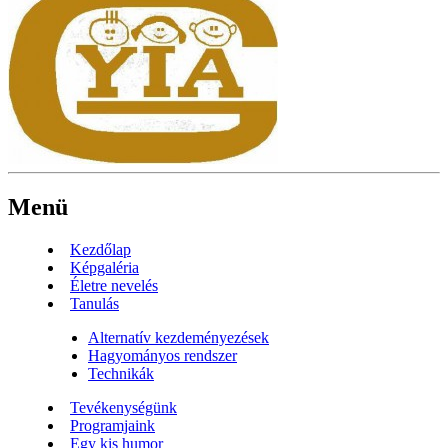
Menü
Kezdőlap
Képgaléria
Életre nevelés
Tanulás
Alternatív kezdeményezések
Hagyományos rendszer
Technikák
Tevékenységünk
Programjaink
Egy kis humor