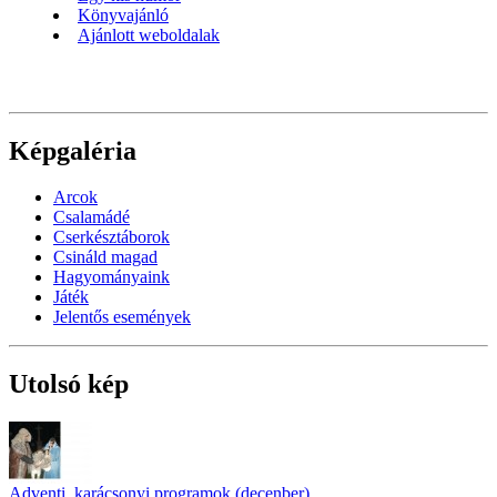
Könyvajánló
Ajánlott weboldalak
Képgaléria
Arcok
Csalamádé
Cserkésztáborok
Csináld magad
Hagyományaink
Játék
Jelentős események
Utolsó kép
Adventi, karácsonyi programok (decenber)