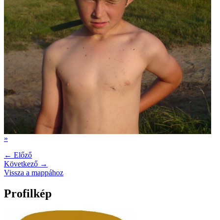
»
← Előző
Következő →
Vissza a mappához
Profilkép