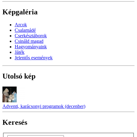
Képgaléria
Arcok
Csalamádé
Cserkésztáborok
Csináld magad
Hagyományaink
Játék
Jelentős események
Utolsó kép
Adventi, karácsonyi programok (decenber)
Keresés