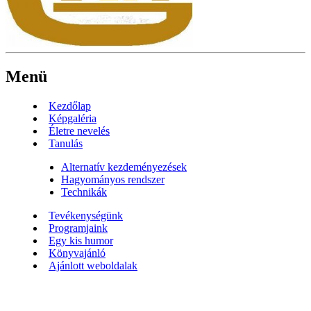
Menü
Kezdőlap
Képgaléria
Életre nevelés
Tanulás
Alternatív kezdeményezések
Hagyományos rendszer
Technikák
Tevékenységünk
Programjaink
Egy kis humor
Könyvajánló
Ajánlott weboldalak