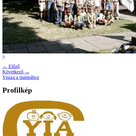
»
← Előző
Következő →
Vissza a mappához
Profilkép