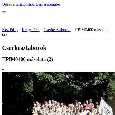
Ugrás a tartalomhoz
Lépj a menübe
Kezdőlap
»
Képgaléria
»
Cserkésztáborok
»
HPIM0400 másolata
(2)
Cserkésztáborok
HPIM0400 másolata (2)
«