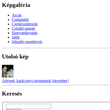
Képgaléria
Arcok
Csalamádé
Cserkésztáborok
Csináld magad
Hagyományaink
Játék
Jelentős események
Utolsó kép
Adventi, karácsonyi programok (decenber)
Keresés