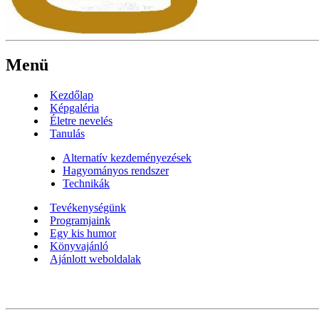
Menü
Kezdőlap
Képgaléria
Életre nevelés
Tanulás
Alternatív kezdeményezések
Hagyományos rendszer
Technikák
Tevékenységünk
Programjaink
Egy kis humor
Könyvajánló
Ajánlott weboldalak