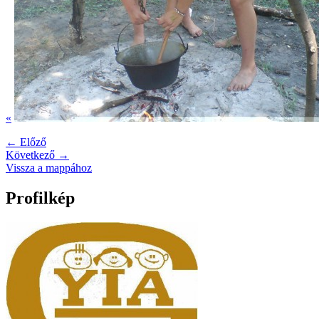
«
← Előző
Következő →
Vissza a mappához
Profilkép