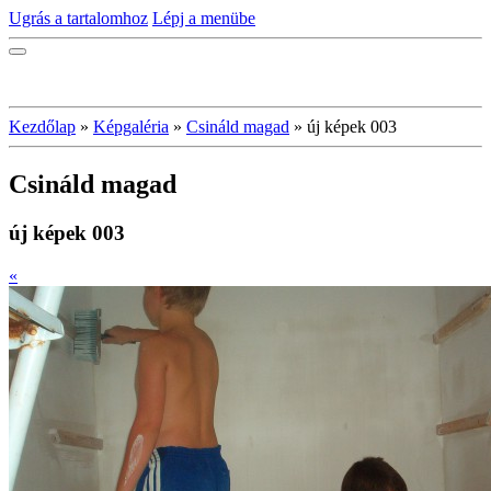
Ugrás a tartalomhoz
Lépj a menübe
Kezdőlap
»
Képgaléria
»
Csináld magad
»
új képek 003
Csináld magad
új képek 003
«