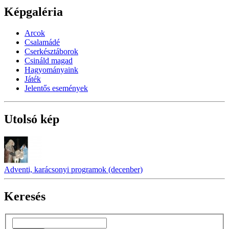
Képgaléria
Arcok
Csalamádé
Cserkésztáborok
Csináld magad
Hagyományaink
Játék
Jelentős események
Utolsó kép
Adventi, karácsonyi programok (decenber)
Keresés