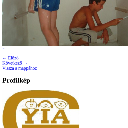
»
← Előző
Következő →
Vissza a mappához
Profilkép