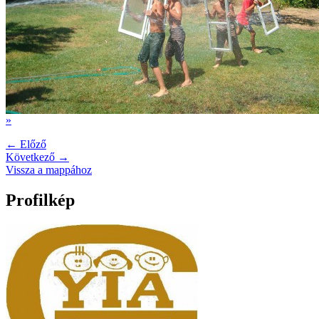
»
← Előző
Következő →
Vissza a mappához
Profilkép