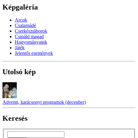
Képgaléria
Arcok
Csalamádé
Cserkésztáborok
Csináld magad
Hagyományaink
Játék
Jelentős események
Utolsó kép
Adventi, karácsonyi programok (decenber)
Keresés