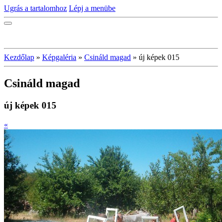
Ugrás a tartalomhoz
Lépj a menübe
Kezdőlap
»
Képgaléria
»
Csináld magad
»
új képek 015
Csináld magad
új képek 015
«