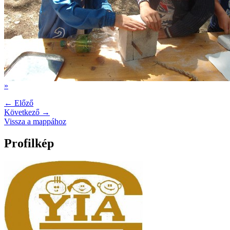
»
← Előző
Következő →
Vissza a mappához
Profilkép