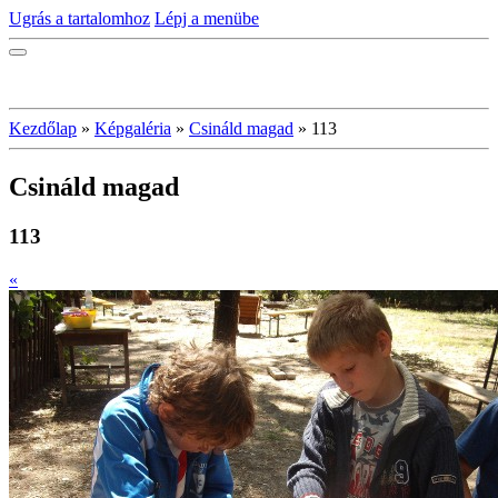
Ugrás a tartalomhoz
Lépj a menübe
Kezdőlap
»
Képgaléria
»
Csináld magad
»
113
Csináld magad
113
«