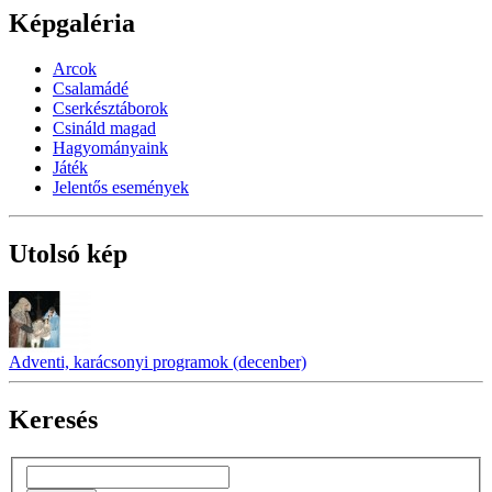
Képgaléria
Arcok
Csalamádé
Cserkésztáborok
Csináld magad
Hagyományaink
Játék
Jelentős események
Utolsó kép
Adventi, karácsonyi programok (decenber)
Keresés