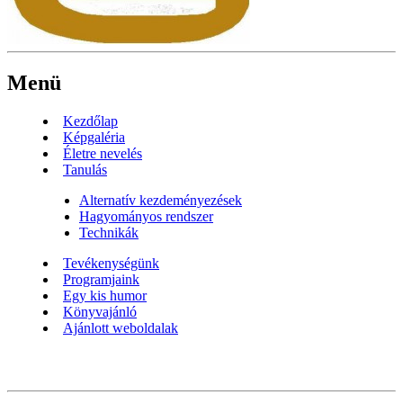
Menü
Kezdőlap
Képgaléria
Életre nevelés
Tanulás
Alternatív kezdeményezések
Hagyományos rendszer
Technikák
Tevékenységünk
Programjaink
Egy kis humor
Könyvajánló
Ajánlott weboldalak