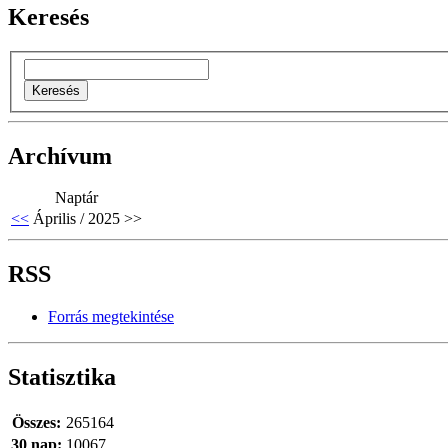
Keresés
Archívum
Naptár
<<
Április / 2025
>>
RSS
Forrás megtekintése
Statisztika
Összes:
265164
30 nap:
10067