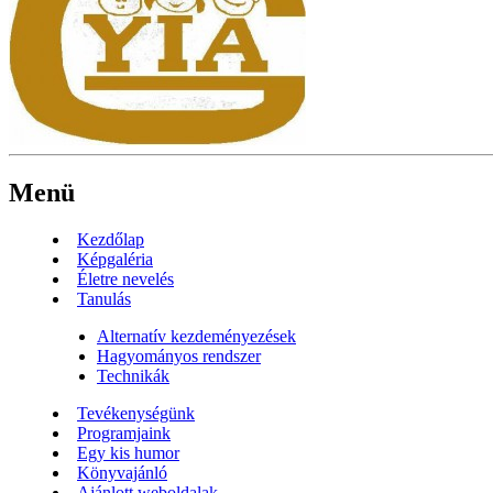
Menü
Kezdőlap
Képgaléria
Életre nevelés
Tanulás
Alternatív kezdeményezések
Hagyományos rendszer
Technikák
Tevékenységünk
Programjaink
Egy kis humor
Könyvajánló
Ajánlott weboldalak