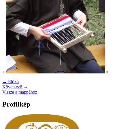
«
»
← Előző
Következő →
Vissza a mappához
Profilkép