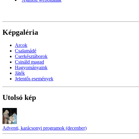
Képgaléria
Arcok
Csalamádé
Cserkésztáborok
Csináld magad
Hagyományaink
Játék
Jelentős események
Utolsó kép
Adventi, karácsonyi programok (decenber)