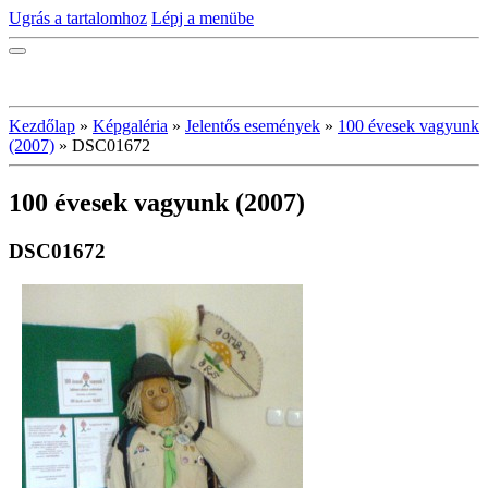
Ugrás a tartalomhoz
Lépj a menübe
Kezdőlap
»
Képgaléria
»
Jelentős események
»
100 évesek vagyunk
(2007)
»
DSC01672
100 évesek vagyunk (2007)
DSC01672