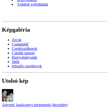
Ajánlott weboldalak
Képgaléria
Arcok
Csalamádé
Cserkésztáborok
Csináld magad
Hagyományaink
Játék
Jelentős események
Utolsó kép
Adventi, karácsonyi programok (decenber)