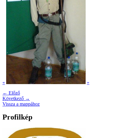
«
»
← Előző
Következő →
Vissza a mappához
Profilkép