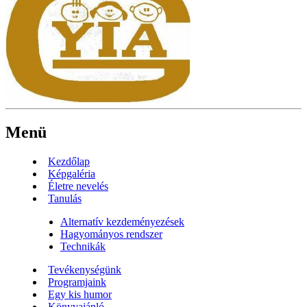
Menü
Kezdőlap
Képgaléria
Életre nevelés
Tanulás
Alternatív kezdeményezések
Hagyományos rendszer
Technikák
Tevékenységünk
Programjaink
Egy kis humor
Könyvajánló