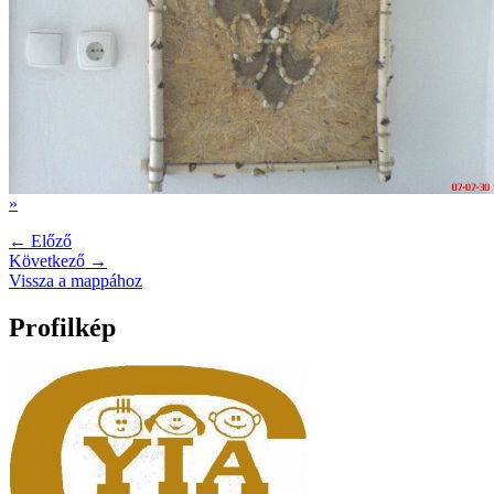
»
← Előző
Következő →
Vissza a mappához
Profilkép