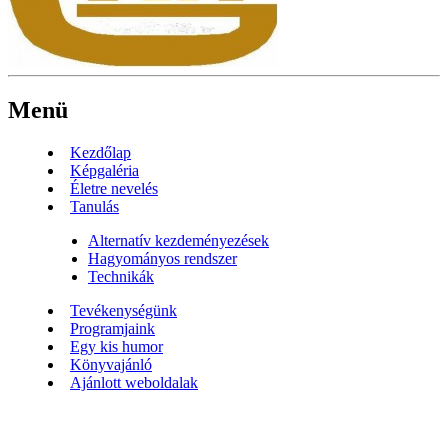
Menü
Kezdőlap
Képgaléria
Életre nevelés
Tanulás
Alternatív kezdeményezések
Hagyományos rendszer
Technikák
Tevékenységünk
Programjaink
Egy kis humor
Könyvajánló
Ajánlott weboldalak