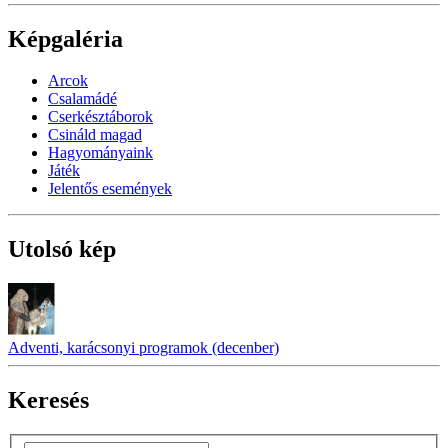
Képgaléria
Arcok
Csalamádé
Cserkésztáborok
Csináld magad
Hagyományaink
Játék
Jelentős események
Utolsó kép
Adventi, karácsonyi programok (decenber)
Keresés