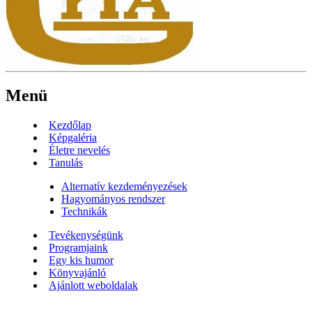
Menü
Kezdőlap
Képgaléria
Életre nevelés
Tanulás
Alternatív kezdeményezések
Hagyományos rendszer
Technikák
Tevékenységünk
Programjaink
Egy kis humor
Könyvajánló
Ajánlott weboldalak