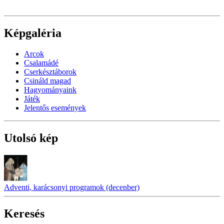
Képgaléria
Arcok
Csalamádé
Cserkésztáborok
Csináld magad
Hagyományaink
Játék
Jelentős események
Utolsó kép
Adventi, karácsonyi programok (decenber)
Keresés