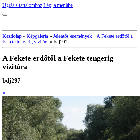
Ugrás a tartalomhoz
Lépj a menübe
Kezdőlap
»
Képgaléria
»
Jelentős események
»
A Fekete erdőtől a
Fekete tengerig vizitúra
»
bdj297
A Fekete erdőtől a Fekete tengerig
vizitúra
bdj297
«