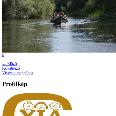
»
← Előző
Következő →
Vissza a mappához
Profilkép