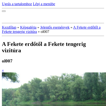
Ugrás a tartalomhoz
Lépj a menübe
Kezdőlap
»
Képgaléria
»
Jelentős események
»
A Fekete erdőtől a
Fekete tengerig vizitúra
»
ol007
A Fekete erdőtől a Fekete tengerig
vizitúra
ol007
«