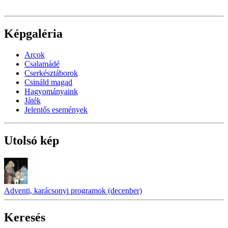
Képgaléria
Arcok
Csalamádé
Cserkésztáborok
Csináld magad
Hagyományaink
Játék
Jelentős események
Utolsó kép
Adventi, karácsonyi programok (decenber)
Keresés