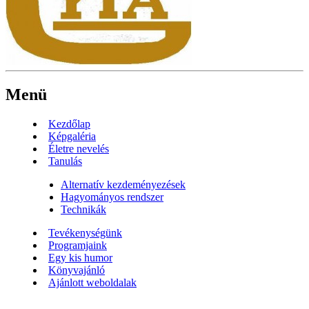
Menü
Kezdőlap
Képgaléria
Életre nevelés
Tanulás
Alternatív kezdeményezések
Hagyományos rendszer
Technikák
Tevékenységünk
Programjaink
Egy kis humor
Könyvajánló
Ajánlott weboldalak