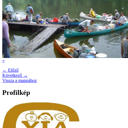
»
← Előző
Következő →
Vissza a mappához
Profilkép